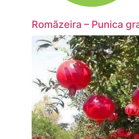
Romãzeira – Punica g