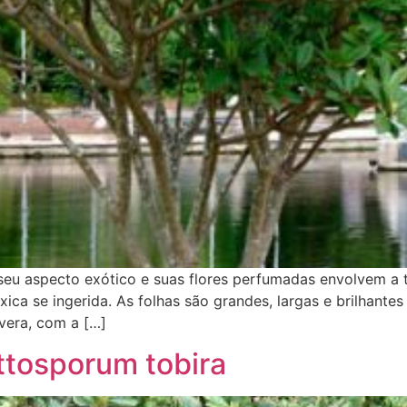
eu aspecto exótico e suas flores perfumadas envolvem a t
ica se ingerida. As folhas são grandes, largas e brilhantes
vera, com a […]
ttosporum tobira