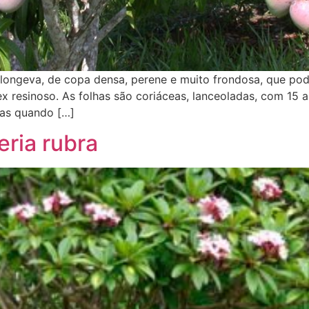
longeva, de copa densa, perene e muito frondosa, que pode
tex resinoso. As folhas são coriáceas, lanceoladas, com 1
las quando […]
ria rubra