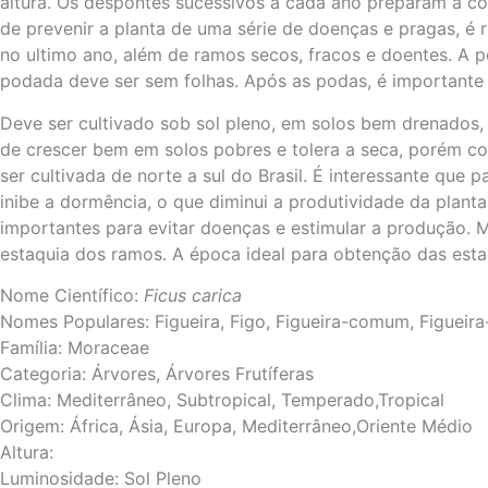
altura. Os despontes sucessivos a cada ano preparam a cop
de prevenir a planta de uma série de doenças e pragas, é
no ultimo ano, além de ramos secos, fracos e doentes. A po
podada deve ser sem folhas. Após as podas, é importante u
Deve ser cultivado sob sol pleno, em solos bem drenados, 
de crescer bem em solos pobres e tolera a seca, porém co
ser cultivada de norte a sul do Brasil. É interessante que
inibe a dormência, o que diminui a produtividade da plan
importantes para evitar doenças e estimular a produção. M
estaquia dos ramos. A época ideal para obtenção das estac
Nome Científico:
Ficus carica
Nomes Populares: Figueira, Figo, Figueira-comum, Figueira
Família: Moraceae
Categoria: Árvores, Árvores Frutíferas
Clima: Mediterrâneo, Subtropical, Temperado,Tropical
Origem: África, Ásia, Europa, Mediterrâneo,Oriente Médio
Altura:
Luminosidade: Sol Pleno