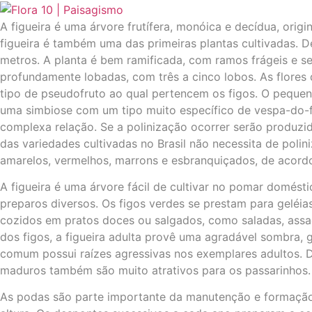
A figueira é uma árvore frutífera, monóica e decídua, orig
figueira é também uma das primeiras plantas cultivadas. 
metros. A planta é bem ramificada, com ramos frágeis e se
profundamente lobadas, com três a cinco lobos. As flores d
tipo de pseudofruto ao qual pertencem os figos. O pequeno
uma simbiose com um tipo muito específico de vespa-do-fi
complexa relação. Se a polinização ocorrer serão produzi
das variedades cultivadas no Brasil não necessita de poli
amarelos, vermelhos, marrons e esbranquiçados, de acord
A figueira é uma árvore fácil de cultivar no pomar domé
preparos diversos. Os figos verdes se prestam para geléias
cozidos em pratos doces ou salgados, como saladas, assad
dos figos, a figueira adulta provê uma agradável sombra,
comum possui raízes agressivas nos exemplares adultos. D
maduros também são muito atrativos para os passarinhos.
As podas são parte importante da manutenção e formação d