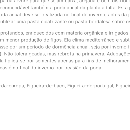
a da árvore para que sejam baixa, arejada e bem distribuíd
 recomendável também a poda anual da planta adulta. Esta 
da anual deve ser realizada no final do inverno, antes da p
tilizar uma pasta cicatrizante ou pasta bordalesa sobre o
profundos, enriquecidos com matéria orgânica e irrigados 
m menor produção de figos. Ela clima mediterrâneo e subt
 passe por um período de dormência anual, seja por inverno 
ta). Não tolera geadas, mas rebrota na primavera. Adubaçõ
ultiplica-se por sementes apenas para fins de melhoramento
as é no final do inverno por ocasião da poda.
-da-europa, Figueira-de-baco, Figueira-de-portugal, Figuei