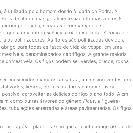
ira, é utilizado pelo homem desde à Idade da Pedra. A
metros de altura, mas geralmente não ultrapassam os 8
m textura papirácea, nervuras bem marcadas e
go, que é uma infrutescência e não uma fruta. Sicônio é o
ra os polinizadores. As flores são polinizadas devido a
 abrigo para todas as fases de vida da vespa, em uma
omestíveis, denominadados caprifigos. A grande maioria
os comestíveis. Os figos podem ser verdes, pretos, roxos,
m ser consumidos maduros,
in natura
, ou mesmo verdes, em
istalizados, licores, etc. Os maduros entram crus ou
ossível aproveitar as delicias do figo o ano todo. Além
 Assim como outras árvores do gênero
Ficus
, a figueira-
es, tubulações enterradas e áreas pavimentadas. Os figos
o ano após o plantio, assim que a planta atinge 50 cm de