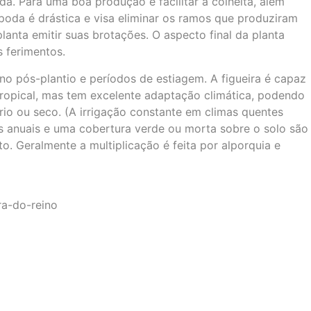
a. Para uma boa produção e facilitar a colheita, além
poda é drástica e visa eliminar os ramos que produziram
lanta emitir suas brotações. O aspecto final da planta
s ferimentos.
no pós-plantio e períodos de estiagem. A figueira é capaz
ropical, mas tem excelente adaptação climática, podendo
frio ou seco. (A irrigação constante em climas quentes
es anuais e uma cobertura verde ou morta sobre o solo são
. Geralmente a multiplicação é feita por alporquia e
ra-do-reino