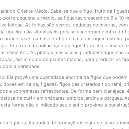
inária do Oriente Médio. Sabe-se que o figo, fruto da figue
De porte pequeno a médio, as figueiras crescem de 6 a 10 
iva leitosa. As folhas são verdes, caducas no inverno, co
a figueira não são visíveis pois se encontram dentro do fi
 orifício visto na base do figo é uma passagem estreita pa
go. Em troca da polinização os figos fornecem alimento e
das sementes. As plantas masculinas produzem figos não c
nização, assim como de plantas macho, para produzir os fig
o com a variedade.
stico. Ela provê uma quantidade enorme de figos que pode
, doces em calda, figadas, figos desidratados tipo rami, cr
os e sobremesas refrescantes. De forma bem planejada, é p
 gostosa de curtir em chácaras, amplos jardins e parques.
esta forma não é indicado seu plantio próximo à construçõ
a figueira. As podas de formação iniciam-se já no primeir