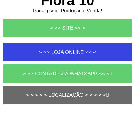
Flora 10
Paisagismo, Produção e Venda!
> >> SITE << <
> >> LOJA ONLINE << <
> >> CONTATO VIA WHATSAPP << <
> > > > > LOCALIZAÇÃO < < < < <