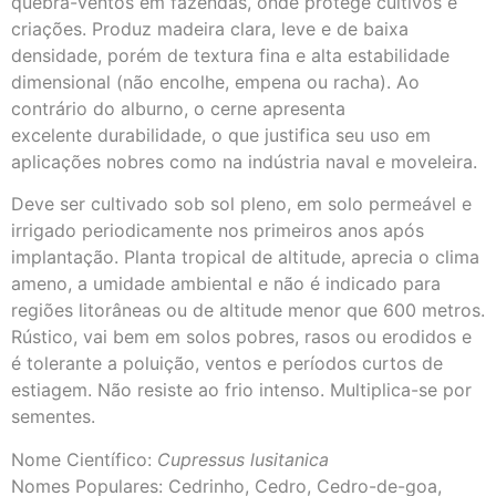
quebra-ventos em fazendas, onde protege cultivos e
criações. Produz madeira clara, leve e de baixa
densidade, porém de textura fina e alta estabilidade
dimensional (não encolhe, empena ou racha). Ao
contrário do alburno, o cerne apresenta
excelente durabilidade, o que justifica seu uso em
aplicações nobres como na indústria naval e moveleira.
Deve ser cultivado sob sol pleno, em solo permeável e
irrigado periodicamente nos primeiros anos após
implantação. Planta tropical de altitude, aprecia o clima
ameno, a umidade ambiental e não é indicado para
regiões litorâneas ou de altitude menor que 600 metros.
Rústico, vai bem em solos pobres, rasos ou erodidos e
é tolerante a poluição, ventos e períodos curtos de
estiagem. Não resiste ao frio intenso. Multiplica-se por
sementes.
Nome Científico:
Cupressus lusitanica
Nomes Populares: Cedrinho, Cedro, Cedro-de-goa,