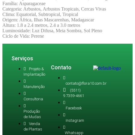
Família: Asparagaceae
Categoria: Arbustos, Arbustos Tropicais, Cercas Vivas
Clima: Equatorial, Subtropical, Tropical
Origem: África, Ilhas Mascarenhas, Madagascar
Altura: 1.8 a 2.4 metros, 2.4 a 3.0 metros
Luminosidade: Luz Difusa, Meia Sombra, Sol Pleno
Ciclo de Vida: Perene
Serviços
Contato
Projeto &
Implantação
contato@flora10.com.br
Manutenção
(5511)
9.7359-4661
Consultoria
Facebook
Produção
de Mudas
Instagram
Venda
de Plantas
Whatsapp