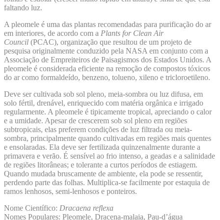
faltando luz.
A pleomele é uma das plantas recomendadas para purificação do ar
em interiores, de acordo com a
Plants for Clean Air
Council
(PCAC), organização que resultou de um projeto de
pesquisa originalmente conduzido pela NASA em conjunto com a
Associação de Empreiteiros de Paisagismos dos Estados Unidos. A
pleomele é considerada eficiente na remoção de compostos tóxicos
do ar como formaldeído, benzeno, tolueno, xileno e tricloroetileno.
Deve ser cultivada sob sol pleno, meia-sombra ou luz difusa, em
solo fértil, drenável, enriquecido com matéria orgânica e irrigado
regularmente. A pleomele é tipicamente tropical, apreciando o calor
e a umidade. Apesar de crescerem sob sol pleno em regiões
subtropicais, elas preferem condições de luz filtrada ou meia-
sombra, principalmente quando cultivadas em regiões mais quentes
e ensolaradas. Ela deve ser fertilizada quinzenalmente durante a
primavera e verão. É sensível ao frio intenso, a geadas e a salinidade
de regiões litorâneas; e tolerante a curtos períodos de estiagem.
Quando mudada bruscamente de ambiente, ela pode se ressentir,
perdendo parte das folhas. Multiplica-se facilmente por estaquia de
ramos lenhosos, semi-lenhosos e ponteiros.
Nome Científico:
Dracaena reflexa
Nomes Populares: Pleomele, Dracena-malaia, Pau-d’água