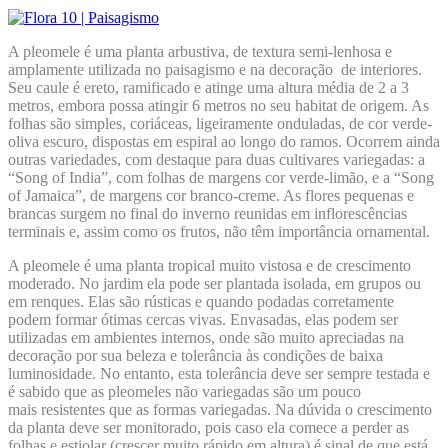
A pleomele é uma planta arbustiva, de textura semi-lenhosa e
amplamente utilizada no paisagismo e na decoração de interiores.
Seu caule é ereto, ramificado e atinge uma altura média de 2 a 3
metros, embora possa atingir 6 metros no seu habitat de origem. As
folhas são simples, coriáceas, ligeiramente onduladas, de cor verde-
oliva escuro, dispostas em espiral ao longo do ramos. Ocorrem ainda
outras variedades, com destaque para duas cultivares variegadas: a
“Song of India”, com folhas de margens cor verde-limão, e a “Song
of Jamaica”, de margens cor branco-creme. As flores pequenas e
brancas surgem no final do inverno reunidas em inflorescências
terminais e, assim como os frutos, não têm importância ornamental.
A pleomele é uma planta tropical muito vistosa e de crescimento
moderado. No jardim ela pode ser plantada isolada, em grupos ou
em renques. Elas são rústicas e quando podadas corretamente
podem formar ótimas cercas vivas. Envasadas, elas podem ser
utilizadas em ambientes internos, onde são muito apreciadas na
decoração por sua beleza e tolerância às condições de baixa
luminosidade. No entanto, esta tolerância deve ser sempre testada e
é sabido que as pleomeles não variegadas são um pouco
mais resistentes que as formas variegadas. Na dúvida o crescimento
da planta deve ser monitorado, pois caso ela comece a perder as
folhas e estiolar (crescer muito rápido em altura) é sinal de que está