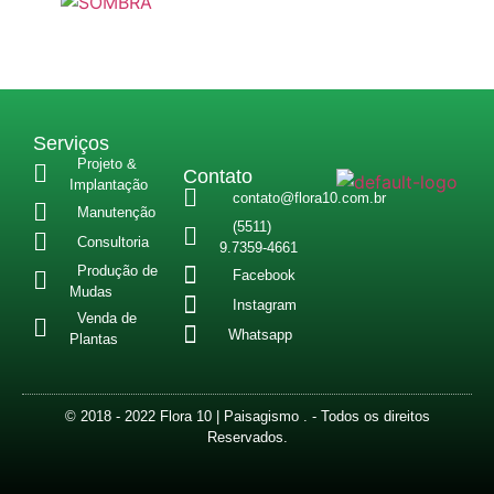
Serviços
Projeto &
Contato
Implantação
contato@flora10.com.br
Manutenção
(5511)
Consultoria
9.7359-4661
Produção de
Facebook
Mudas
Instagram
Venda de
Whatsapp
Plantas
© 2018 - 2022 Flora 10 | Paisagismo . - Todos os direitos
Reservados.