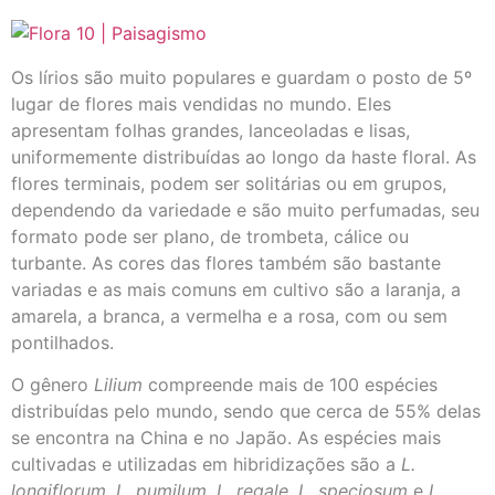
Os lírios são muito populares e guardam o posto de 5º
lugar de flores mais vendidas no mundo. Eles
apresentam folhas grandes, lanceoladas e lisas,
uniformemente distribuídas ao longo da haste floral. As
flores terminais, podem ser solitárias ou em grupos,
dependendo da variedade e são muito perfumadas, seu
formato pode ser plano, de trombeta, cálice ou
turbante. As cores das flores também são bastante
variadas e as mais comuns em cultivo são a laranja, a
amarela, a branca, a vermelha e a rosa, com ou sem
pontilhados.
O gênero
Lilium
compreende mais de 100 espécies
distribuídas pelo mundo, sendo que cerca de 55% delas
se encontra na China e no Japão. As espécies mais
cultivadas e utilizadas em hibridizações são a
L.
longiflorum, L. pumilum, L. regale, L. speciosum
e
L.