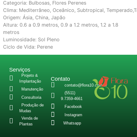
Categoria: Bulbosas, Flores Perenes
Clima: Mediterrâneo, Oceânico, Subtropical, Temperado,T
Origem: Ásia, China, Japão
Altura: 0.6 a 0.9 metros, 0.9 a 1.2 metros, 1.2 a 1.8
metros
Luminosidade: Sol Pleno
Ciclo de Vida: Perene
Serviços
Projeto &
Contato
Implantação
contato@flora10.com.br
Manutenção
(5511)
Consultoria
9.7359-4661
Produção de
Facebook
Mudas
Instagram
Venda de
Whatsapp
Plantas