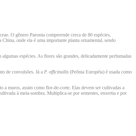
aceae. O gênero Paeonia compreende cerca de 80 espécies,
na China, onde ela é uma importante planta ornamental, sendo
em algumas espécies. As flores são grandes, delicadamente perfumadas
nto de convulsões. Já a
P. officinallis
(Peônia Européia) é usada como
o a muros, assim como flor-de-corte. Elas devem ser cultivadas a
ultivada à meia-sombra. Multiplica-se por sementes, enxertia e por