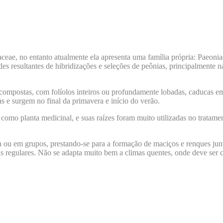
eae, no entanto atualmente ela apresenta uma família própria: Paeoni
es resultantes de hibridizações e seleções de peônias, principalmente 
ão compostas, com folíolos inteiros ou profundamente lobadas, caducas 
s e surgem no final da primavera e início do verão.
omo planta medicinal, e suas raízes foram muito utilizadas no tratame
a ou em grupos, prestando-se para a formação de maciços e renques junt
as regulares. Não se adapta muito bem a climas quentes, onde deve ser c