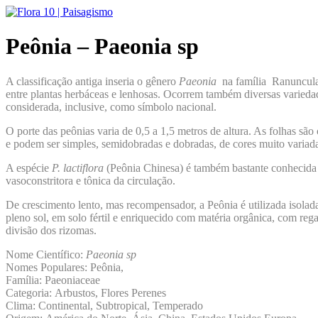
Ir
para
o
Peônia – Paeonia sp
conteúdo
A classificação antiga inseria o gênero
Paeonia
na família Ranunculac
entre plantas herbáceas e lenhosas. Ocorrem também diversas variedad
considerada, inclusive, como símbolo nacional.
O porte das peônias varia de 0,5 a 1,5 metros de altura. As folhas s
e podem ser simples, semidobradas e dobradas, de cores muito variada
A espécie
P. lactiflora
(Peônia Chinesa) é também bastante conhecida c
vasoconstritora e tônica da circulação.
De crescimento lento, mas recompensador, a Peônia é utilizada isolad
pleno sol, em solo fértil e enriquecido com matéria orgânica, com reg
divisão dos rizomas.
Nome Científico:
Paeonia sp
Nomes Populares: Peônia,
Família: Paeoniaceae
Categoria: Arbustos, Flores Perenes
Clima: Continental, Subtropical, Temperado