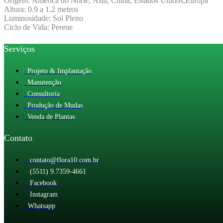
Origem: América do Norte, Ásia, China, Estados Unidos,Europa
Altura: 0.9 a 1.2 metros
Luminosidade: Sol Pleno
Ciclo de Vida: Perene
Serviços
Projeto & Implantação
Manutenção
Consultoria
Produção de Mudas
Venda de Plantas
Contato
contato@flora10.com.br
(5511) 9.7359-4661
Facebook
Instagram
Whatsapp