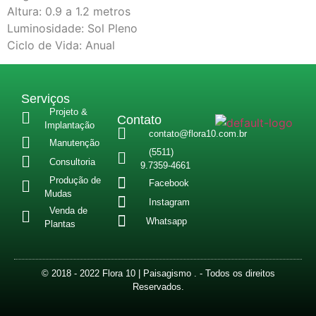
Altura: 0.9 a 1.2 metros
Luminosidade: Sol Pleno
Ciclo de Vida: Anual
Serviços
Projeto &
Contato
Implantação
contato@flora10.com.br
Manutenção
(5511)
Consultoria
9.7359-4661
Produção de
Facebook
Mudas
Instagram
Venda de
Whatsapp
Plantas
© 2018 - 2022 Flora 10 | Paisagismo . - Todos os direitos
Reservados.