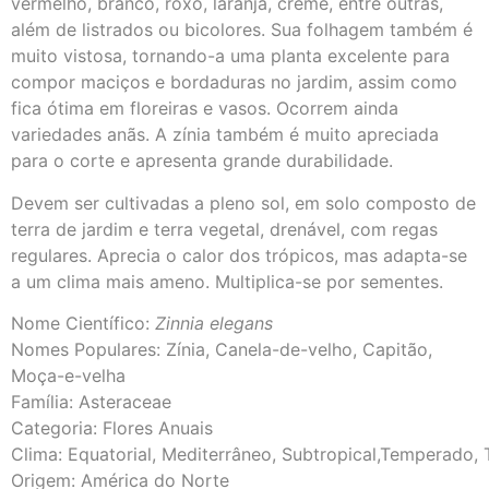
vermelho, branco, roxo, laranja, creme, entre outras,
além de listrados ou bicolores. Sua folhagem também é
muito vistosa, tornando-a uma planta excelente para
compor maciços e bordaduras no jardim, assim como
fica ótima em floreiras e vasos. Ocorrem ainda
variedades anãs. A zínia também é muito apreciada
para o corte e apresenta grande durabilidade.
Devem ser cultivadas a pleno sol, em solo composto de
terra de jardim e terra vegetal, drenável, com regas
regulares. Aprecia o calor dos trópicos, mas adapta-se
a um clima mais ameno. Multiplica-se por sementes.
Nome Científico:
Zinnia elegans
Nomes Populares: Zínia, Canela-de-velho, Capitão,
Moça-e-velha
Família: Asteraceae
Categoria: Flores Anuais
Clima: Equatorial, Mediterrâneo, Subtropical,Temperado, 
Origem: América do Norte