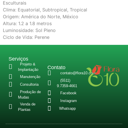
Esculturais
Clima: Equatorial, Subtropical, Tropical
Origem: América do Norte, México
Altura: 1.2 a 1.8 metros
Luminosidade: Sol Pleno
Ciclo de Vida: Perene
Serviços
Projeto &
Contato
Implantação
contato@flora10.com.br
Manutenção
(5511)
Consultoria
9.7359-4661
Produção de
Facebook
Mudas
Instagram
Venda de
Whatsapp
Plantas