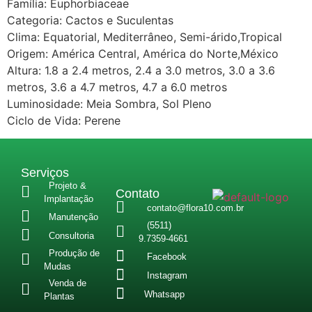
Família: Euphorbiaceae
Categoria: Cactos e Suculentas
Clima: Equatorial, Mediterrâneo, Semi-árido,Tropical
Origem: América Central, América do Norte,México
Altura: 1.8 a 2.4 metros, 2.4 a 3.0 metros, 3.0 a 3.6
metros, 3.6 a 4.7 metros, 4.7 a 6.0 metros
Luminosidade: Meia Sombra, Sol Pleno
Ciclo de Vida: Perene
Serviços
Projeto &
Contato
Implantação
contato@flora10.com.br
Manutenção
(5511)
Consultoria
9.7359-4661
Produção de
Facebook
Mudas
Instagram
Venda de
Whatsapp
Plantas