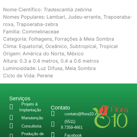
Nome Científico:
Tradescantia zebrina
Nomes Populares: Lambari, Judeu-errante, Trapoeraba-
roxa, Trapoeraba-zebra
Família: Commelinaceae
Categoria: Folhagens, Forrações à Meia Sombra
Clima: Equatorial, Oceânico, Subtropical, Tropical
Origem: América do Norte, México
Altura: 0.3 a 0.4 metros, 0.4 a 0.6 metros
Luminosidade: Luz Difusa, Meia Sombra
Ciclo de Vida: Perene
Serviços
Projeto &
Contato
Implantação
contato@flora10.com.br
Manutenção
(5511)
Consultoria
9.7359-4661
Produção de
Facebook