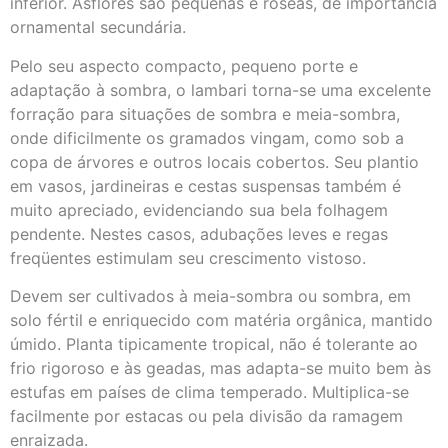
inferior. Asflores são pequenas e róseas, de importância
ornamental secundária.
Pelo seu aspecto compacto, pequeno porte e
adaptação à sombra, o lambari torna-se uma excelente
forração para situações de sombra e meia-sombra,
onde dificilmente os gramados vingam, como sob a
copa de árvores e outros locais cobertos. Seu plantio
em vasos, jardineiras e cestas suspensas também é
muito apreciado, evidenciando sua bela folhagem
pendente. Nestes casos, adubações leves e regas
freqüentes estimulam seu crescimento vistoso.
Devem ser cultivados à meia-sombra ou sombra, em
solo fértil e enriquecido com matéria orgânica, mantido
úmido. Planta tipicamente tropical, não é tolerante ao
frio rigoroso e às geadas, mas adapta-se muito bem às
estufas em países de clima temperado. Multiplica-se
facilmente por estacas ou pela divisão da ramagem
enraizada.