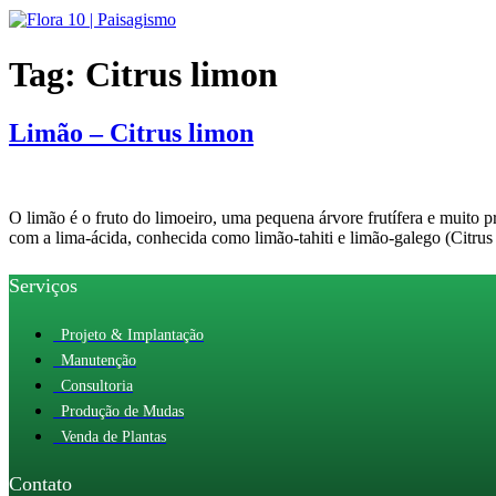
Ir
para
o
Tag:
Citrus limon
conteúdo
Limão – Citrus limon
O limão é o fruto do limoeiro, uma pequena árvore frutífera e muito 
com a lima-ácida, conhecida como limão-tahiti e limão-galego (Citrus l
Serviços
Projeto & Implantação
Manutenção
Consultoria
Produção de Mudas
Venda de Plantas
Contato