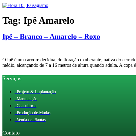
Ir
para
o
Tag:
Ipê Amarelo
conteúdo
Ipê – Branco – Amarelo – Roxo
O ipê é uma árvore decídua, de floração exuberante, nativa do cerrado
médio, alcançando de 7 a 16 metros de altura quando adulta. A copa é
Serviços
Projeto & Implantação
Manutenção
Consultoria
Produção de Mudas
Venda de Plantas
Contato