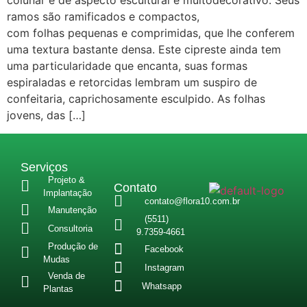
colunar e de aspecto escultural e muitodecorativo. Seus
ramos são ramificados e compactos,
com folhas pequenas e comprimidas, que lhe conferem
uma textura bastante densa. Este cipreste ainda tem
uma particularidade que encanta, suas formas
espiraladas e retorcidas lembram um suspiro de
confeitaria, caprichosamente esculpido. As folhas
jovens, das […]
Serviços
Projeto &
Contato
Implantação
contato@flora10.com.br
Manutenção
(5511)
Consultoria
9.7359-4661
Produção de
Facebook
Mudas
Instagram
Venda de
Whatsapp
Plantas