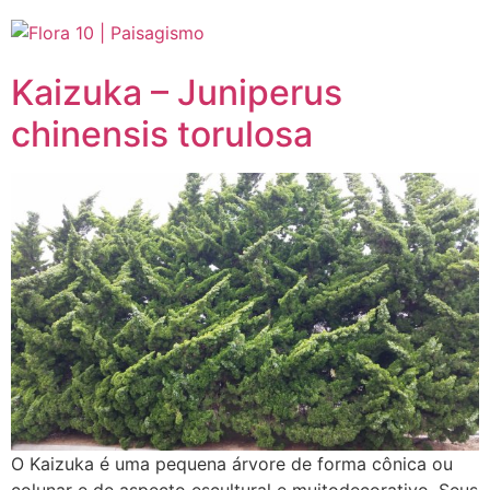
Kaizuka – Juniperus
chinensis torulosa
O Kaizuka é uma pequena árvore de forma cônica ou