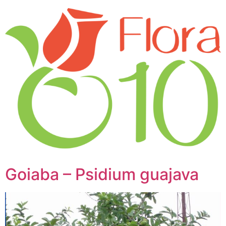
Goiaba – Psidium guajava