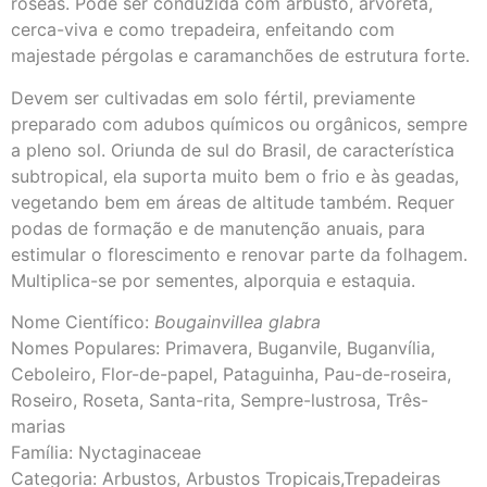
róseas. Pode ser conduzida com arbusto, arvoreta,
cerca-viva e como trepadeira, enfeitando com
majestade pérgolas e caramanchões de estrutura forte.
Devem ser cultivadas em solo fértil, previamente
preparado com adubos químicos ou orgânicos, sempre
a pleno sol. Oriunda de sul do Brasil, de característica
subtropical, ela suporta muito bem o frio e às geadas,
vegetando bem em áreas de altitude também. Requer
podas de formação e de manutenção anuais, para
estimular o florescimento e renovar parte da folhagem.
Multiplica-se por sementes, alporquia e estaquia.
Nome Científico:
Bougainvillea glabra
Nomes Populares: Primavera, Buganvile, Buganvília,
Ceboleiro, Flor-de-papel, Pataguinha, Pau-de-roseira,
Roseiro, Roseta, Santa-rita, Sempre-lustrosa, Três-
marias
Família: Nyctaginaceae
Categoria: Arbustos, Arbustos Tropicais,Trepadeiras