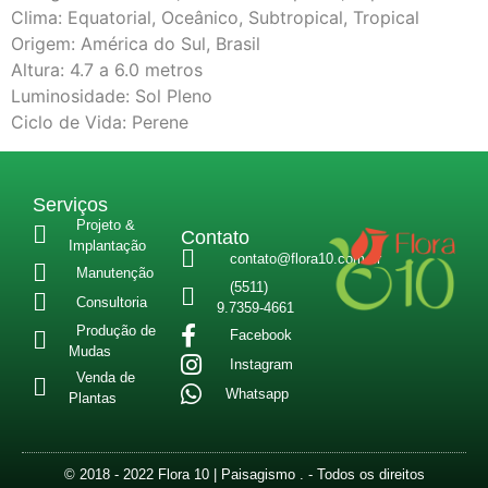
Clima: Equatorial, Oceânico, Subtropical, Tropical
Origem: América do Sul, Brasil
Altura: 4.7 a 6.0 metros
Luminosidade: Sol Pleno
Ciclo de Vida: Perene
Serviços
Projeto &
Contato
Implantação
contato@flora10.com.br
Manutenção
(5511)
Consultoria
9.7359-4661
Produção de
Facebook
Mudas
Instagram
Venda de
Whatsapp
Plantas
© 2018 - 2022 Flora 10 | Paisagismo . - Todos os direitos