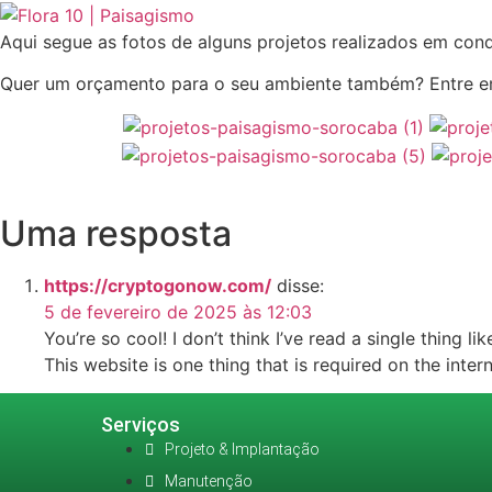
Aqui segue as fotos de alguns projetos realizados em cond
Quer um orçamento para o seu ambiente também? Entre 
Uma resposta
https://cryptogonow.com/
disse:
5 de fevereiro de 2025 às 12:03
You’re so cool! I don’t think I’ve read a single thing l
This website is one thing that is required on the intern
Serviços
Projeto & Implantação
Manutenção