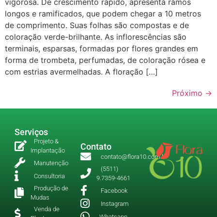
vigorosa. De crescimento rápido, apresenta ramos
longos e ramificados, que podem chegar a 10 metros
de comprimento. Suas folhas são compostas e de
coloração verde-brilhante. As inflorescências são
terminais, esparsas, formadas por flores grandes em
forma de trombeta, perfumadas, de coloração rósea e
com estrias avermelhadas. A floração […]
Próximo
→
Serviços
Projeto &
Contato
Implantação
contato@flora10.com.br
Manutenção
(5511)
Consultoria
9.7359-4661
Produção de
Facebook
Mudas
Instagram
Venda de
Whatsapp