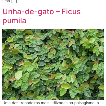
uma […]
Unha-de-gato – Ficus
pumila
Uma das trepadeiras mais utilizadas no paisagismo, a